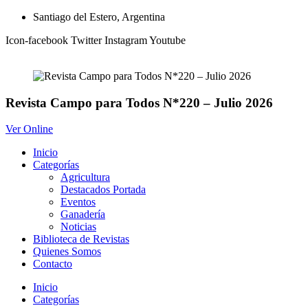
Ir
Santiago del Estero, Argentina
al
Icon-facebook
Twitter
Instagram
Youtube
contenido
Revista Campo para Todos N*220 – Julio 2026
Ver Online
Inicio
Categorías
Agricultura
Destacados Portada
Eventos
Ganadería
Noticias
Biblioteca de Revistas
Quienes Somos
Contacto
Inicio
Categorías