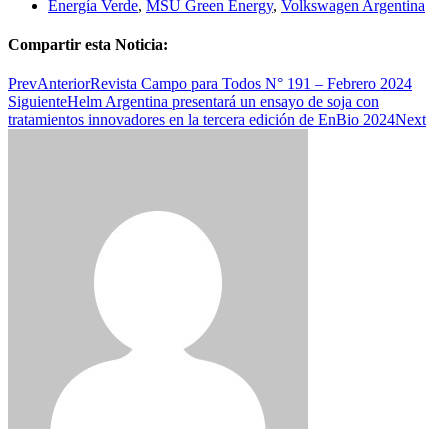
Energía Verde
,
MSU Green Energy
,
Volkswagen Argentina
Compartir esta Noticia:
Prev
Anterior
Revista Campo para Todos N° 191 – Febrero 2024
Siguiente
Helm Argentina presentará un ensayo de soja con
tratamientos innovadores en la tercera edición de EnBio 2024
Next