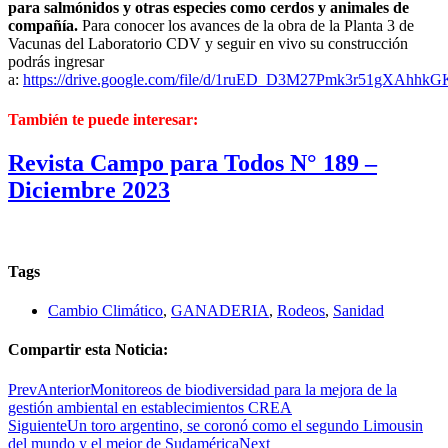
para salmónidos y otras especies como cerdos y animales de
compañía.
Para conocer los avances de la obra de la Planta 3 de
Vacunas del Laboratorio CDV y seguir en vivo su construcción
podrás ingresar
a:
https://drive.google.com/file/d/1ruED_D3M27Pmk3r51gXAhh
También te puede interesar:
Revista Campo para Todos N° 189 –
Diciembre 2023
Tags
Cambio Climático
,
GANADERIA
,
Rodeos
,
Sanidad
Compartir esta Noticia:
Prev
Anterior
Monitoreos de biodiversidad para la mejora de la
gestión ambiental en establecimientos CREA
Siguiente
Un toro argentino, se coronó como el segundo Limousin
del mundo y el mejor de Sudamérica
Next