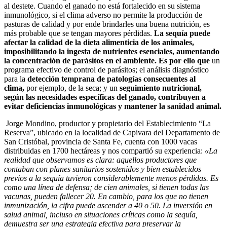
al destete. Cuando el ganado no está fortalecido en su sistema
inmunológico, si el clima adverso no permite la producción de
pasturas de calidad y por ende brindarles una buena nutrición, es
más probable que se tengan mayores pérdidas.
La sequía puede
afectar la calidad de la dieta alimenticia de los animales,
imposibilitando la ingesta de nutrientes esenciales, aumentando
la concentración de parásitos en el ambiente. Es por ello que
un
programa efectivo de control de parásitos; el análisis diagnóstico
para la
detección temprana de patologías consecuentes al
clima,
por ejemplo, de la seca; y un
seguimiento nutricional,
según las necesidades específicas del ganado, contribuyen a
evitar deficiencias inmunológicas y mantener la sanidad animal.
Jorge Mondino, productor y propietario del Establecimiento “La
Reserva”, ubicado en la localidad de Capivara del Departamento de
San Cristóbal, provincia de Santa Fe, cuenta con 1000 vacas
distribuidas en 1700 hectáreas y nos compartió su experiencia:
«La
realidad que observamos es clara: aquellos productores que
contaban con planes sanitarios sostenidos y bien establecidos
previos a la sequía tuvieron considerablemente menos pérdidas. Es
como una línea de defensa; de cien animales, si tienen todas las
vacunas, pueden fallecer 20. En cambio, para los que no tienen
inmunización, la cifra puede ascender a 40 o 50. La inversión en
salud animal, incluso en situaciones críticas como la sequía,
demuestra ser una estrategia efectiva para preservar la