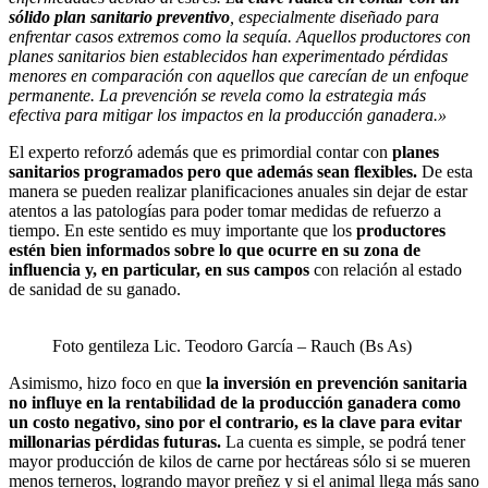
sólido plan sanitario preventivo
, especialmente diseñado para
enfrentar casos extremos como la sequía. Aquellos productores con
planes sanitarios bien establecidos han experimentado pérdidas
menores en comparación con aquellos que carecían de un enfoque
permanente. La prevención se revela como la estrategia más
efectiva para mitigar los impactos en la producción ganadera.»
El experto reforzó además que es primordial contar con
planes
sanitarios programados pero que además sean flexibles.
De esta
manera se pueden realizar planificaciones anuales sin dejar de estar
atentos a las patologías para poder tomar medidas de refuerzo a
tiempo. En este sentido es muy importante que los
productores
estén bien informados sobre lo que ocurre en su zona de
influencia y, en particular, en sus campos
con relación al estado
de sanidad de su ganado.
Foto gentileza Lic. Teodoro García – Rauch (Bs As)
Asimismo, hizo foco en que
la inversión en prevención sanitaria
no influye en la rentabilidad de la producción ganadera como
un costo negativo, sino por el contrario, es la clave para evitar
millonarias pérdidas futuras.
La cuenta es simple, se podrá tener
mayor producción de kilos de carne por hectáreas sólo si se mueren
menos terneros, logrando mayor preñez y si el animal llega más sano