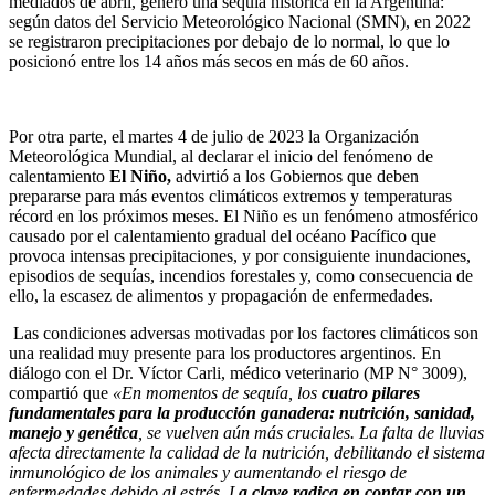
mediados de abril, generó una sequía histórica en la Argentina:
según datos del Servicio Meteorológico Nacional (SMN), en 2022
se registraron precipitaciones por debajo de lo normal, lo que lo
posicionó entre los 14 años más secos en más de 60 años.
Por otra parte, el martes 4 de julio de 2023 la Organización
Meteorológica Mundial, al declarar el inicio del fenómeno de
calentamiento
El Niño,
advirtió a los Gobiernos que deben
prepararse para más eventos climáticos extremos y temperaturas
récord en los próximos meses. El Niño es un fenómeno atmosférico
causado por el calentamiento gradual del océano Pacífico que
provoca intensas precipitaciones, y por consiguiente inundaciones,
episodios de sequías, incendios forestales y, como consecuencia de
ello, la escasez de alimentos y propagación de enfermedades.
Las condiciones adversas motivadas por los factores climáticos son
una realidad muy presente para los productores argentinos. En
diálogo con el Dr. Víctor Carli, médico veterinario (MP N° 3009),
compartió que
«En momentos de sequía, los
cuatro pilares
fundamentales para la producción ganadera: nutrición, sanidad,
manejo y genética
, se vuelven aún más cruciales. La falta de lluvias
afecta directamente la calidad de la nutrición, debilitando el sistema
inmunológico de los animales y aumentando el riesgo de
enfermedades debido al estrés. L
a clave radica en contar con un