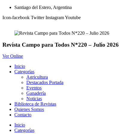
Ir
Santiago del Estero, Argentina
al
Icon-facebook
Twitter
Instagram
Youtube
contenido
Revista Campo para Todos N*220 – Julio 2026
Ver Online
Inicio
Categorías
Agricultura
Destacados Portada
Eventos
Ganadería
Noticias
Biblioteca de Revistas
Quienes Somos
Contacto
Inicio
Categorías