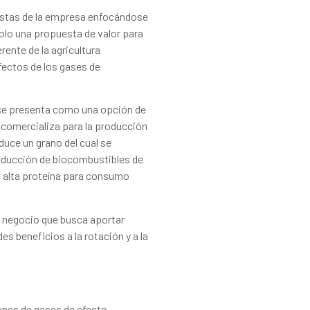
estas de la empresa enfocándose
olo una propuesta de valor para
rente de la agricultura
efectos de los gases de
e se presenta como una opción de
e comercializa para la producción
uce un grano del cual se
roducción de biocombustibles de
 alta proteína para consumo
 negocio que busca aportar
es beneficios a la rotación y a la
iones de gases de efecto