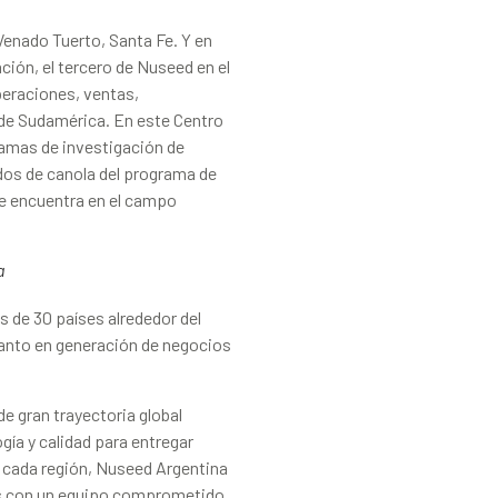
Venado Tuerto, Santa Fe. Y en
ción, el tercero de Nuseed en el
peraciones, ventas,
 de Sudamérica. En este Centro
ramas de investigación de
idos de canola del programa de
se encuentra en el campo
a
 de 30 países alrededor del
anto en generación de negocios
e gran trayectoria global
ía y calidad para entregar
 cada región, Nuseed Argentina
vas con un equipo comprometido