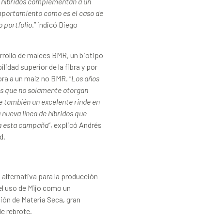
s híbridos complementan a un
mportamiento como es el caso de
 portfolio
.” indicó Diego
rrollo de maíces BMR, un biotipo
lidad superior de la fibra y por
ora a un maíz no BMR. “
Los años
s que no solamente otorgan
ue también un excelente rinde en
 nueva línea de híbridos que
a esta campaña
”, explicó Andrés
d.
 alternativa para la producción
el uso de Mijo como un
ión de Materia Seca, gran
de rebrote.