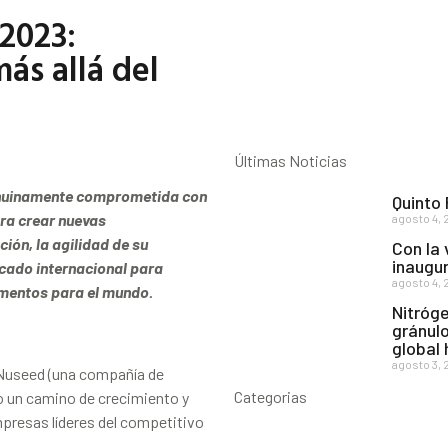
2023:
ás allá del
Últimas Noticias
enuinamente comprometida con
Quinto
ara crear nuevas
agosto 4, 
ión, la agilidad de su
Con la 
inaugur
rcado internacional para
agosto 4, 
limentos para el mundo.
Nitróge
gránulo
global
agosto 3, 
 Nuseed (una compañía de
Categorias
o un camino de crecimiento y
presas líderes del competitivo