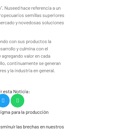
o”, Nuseed hace referencia a un
gropecuarios semillas superiores
mercado y novedosas soluciones
ndo con sus productos la
sarrollo y culmina con el
y agregando valor en cada
ello, continuamente se generan
es y la industria en general.
r esta Noticia:
digma para la producción
disminuir las brechas en nuestros