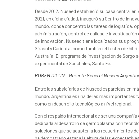
Desde 2012, Nuseed estableció su casa central en 
2021, en dicha ciudad, inauguró su Centro de Innova
mundo, donde concentró las tareas de logística, o
administración, control de calidad e investigación
de Innovación, Nuseed tiene localizados sus prog
Girasol y Carinata, como también el testeo de híbr
Australia. El programa de investigación de Sorgo 
experimental de Sunchales, Santa Fe.
RUBEN DICUN – Gerente General Nuseed Argentin
Entre las subsidiarias de Nuseed esparcidas en más
mundo, Argentina es una de las más importantes t
como en desarrollo tecnológico a nivel regional.
Con el respaldo internacional de ser una compañía d
dedicada al desarrollo de germoplasma con tecnolog
soluciones que se adapten a los requerimientos de
ha demostrado estar a la altura de las expectati