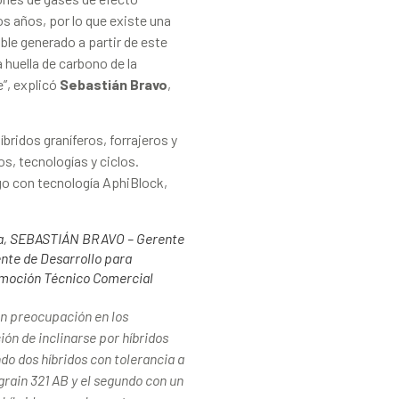
s años, por lo que existe una
le generado a partir de este
a huella de carbono de la
e”, explicó
Sebastián Bravo
,
ridos graníferos, forrajeros y
os, tecnologías y ciclos.
o con tecnología AphiBlock,
a, SEBASTIÁN BRAVO – Gerente
te de Desarrollo para
moción Técnico Comercial
an preocupación en los
ón de inclinarse por híbridos
o dos híbridos con tolerancia a
grain 321 AB y el segundo con un