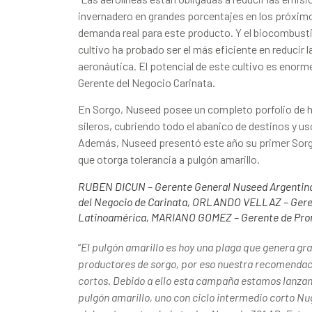
invernadero en grandes porcentajes en los próximo
demanda real para este producto. Y el biocombustib
cultivo ha probado ser el más eficiente en reducir l
aeronáutica. El potencial de este cultivo es enorm
Gerente del Negocio Carinata.
En Sorgo, Nuseed posee un completo porfolio de híb
sileros, cubriendo todo el abanico de destinos y us
Además, Nuseed presentó este año su primer Sorg
que otorga tolerancia a pulgón amarillo.
RUBEN DICUN – Gerente General Nuseed Argentin
del Negocio de Carinata, ORLANDO VELLAZ – Geren
Latinoamérica, MARIANO GOMEZ – Gerente de Pro
“
El pulgón amarillo es hoy una plaga que genera gr
productores de sorgo, por eso nuestra recomendaci
cortos. Debido a ello esta campaña estamos lanzand
pulgón amarillo, uno con ciclo intermedio corto Nu