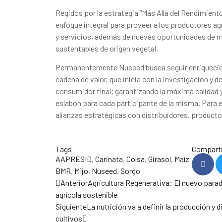
Regidos por la estrategia “Más Allá del Rendimient
enfoque integral para proveer a los productores a
y servicios, además de nuevas oportunidades de 
sustentables de origen vegetal.
Permanentemente Nuseed busca seguir enriquecie
cadena de valor, que inicia con la investigación y de
consumidor final; garantizando la máxima calidad 
eslabón para cada participante de la misma. Para 
alianzas estratégicas con distribuidores, productor
Tags
Comparti
AAPRESID
,
Carinata
,
Colsa
,
Girasol
,
Maíz
BMR
,
Mijo
,
Nuseed
,
Sorgo
Anterior
Agricultura Regenerativa: El nuevo para
agrícola sostenible
Siguiente
La nutrición va a definir la producción y 
cultivos