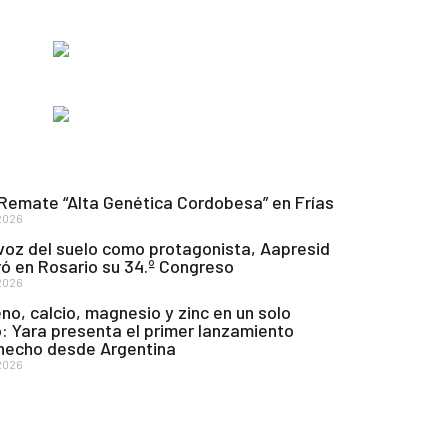
 Remate “Alta Genética Cordobesa” en Frías
2026
voz del suelo como protagonista, Aapresid
ó en Rosario su 34.º Congreso
2026
no, calcio, magnesio y zinc en un solo
: Yara presenta el primer lanzamiento
 hecho desde Argentina
2026