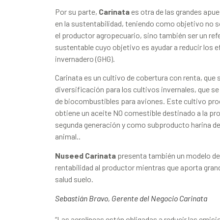
Por su parte,
Carinata
es otra de las grandes apu
en la sustentabilidad, teniendo como objetivo no s
el productor agropecuario, sino también ser un refe
sustentable cuyo objetivo es ayudar a reducir los 
invernadero (GHG).
Carinata es un cultivo de cobertura con renta, qu
diversificación para los cultivos invernales, que s
de biocombustibles para aviones. Este cultivo prod
obtiene un aceite NO comestible destinado a la p
segunda generación y como subproducto harina de
animal..
Nuseed Carinata
presenta también un modelo de
rentabilidad al productor mientras que aporta grand
salud suelo.
Sebastián Bravo, Gerente del Negocio Carinata
“Las aerolíneas están obligadas a reducir las emis