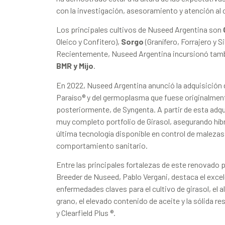
con la investigación, asesoramiento y atención al c
Los principales cultivos de Nuseed Argentina son
Oleico y Confitero),
Sorgo
(Granífero, Forrajero y Si
Recientemente, Nuseed Argentina incursionó tamb
BMR y Mijo
.
En 2022, Nuseed Argentina anunció la adquisición 
Paraíso® y del germoplasma que fuese originalment
posteriormente, de Syngenta. A partir de esta adqu
muy completo portfolio de Girasol, asegurando híb
última tecnología disponible en control de malezas
comportamiento sanitario.
Entre las principales fortalezas de este renovado
Breeder de Nuseed, Pablo Vergani, destaca el exc
enfermedades claves para el cultivo de girasol, el 
grano, el elevado contenido de aceite y la sólida res
y Clearfield Plus ®.