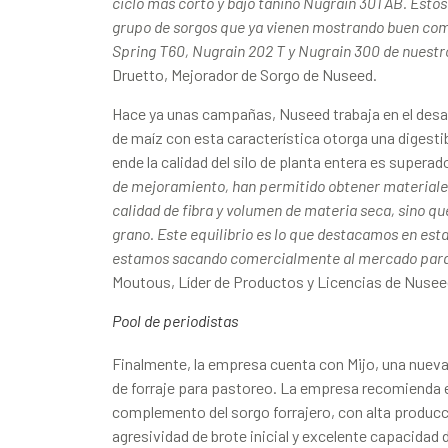
ciclo más corto y bajo tanino Nugrain 301 AB. Esto
grupo de sorgos que ya vienen mostrando buen co
Spring T60, Nugrain 202 T y Nugrain 300 de nuestro
Druetto, Mejorador de Sorgo de Nuseed.
Hace ya unas campañas, Nuseed trabaja en el desa
de maíz con esta característica otorga una digestibi
ende la calidad del silo de planta entera es superad
de mejoramiento, han permitido obtener materiale
calidad de fibra y volumen de materia seca, sino q
grano. Este equilibrio es lo que destacamos en esta
estamos sacando comercialmente al mercado par
Moutous, Líder de Productos y Licencias de Nusee
Pool de periodistas
Finalmente, la empresa cuenta con Mijo, una nueva
de forraje para pastoreo. La empresa recomienda 
complemento del sorgo forrajero, con alta producc
agresividad de brote inicial y excelente capacidad 