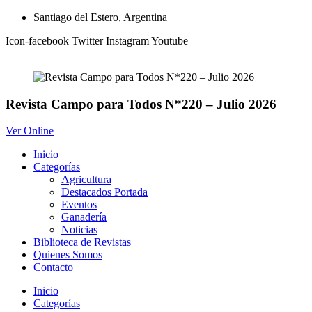
Ir
Santiago del Estero, Argentina
al
Icon-facebook
Twitter
Instagram
Youtube
contenido
Revista Campo para Todos N*220 – Julio 2026
Ver Online
Inicio
Categorías
Agricultura
Destacados Portada
Eventos
Ganadería
Noticias
Biblioteca de Revistas
Quienes Somos
Contacto
Inicio
Categorías