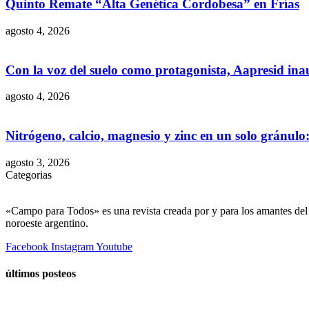
Quinto Remate “Alta Genética Cordobesa” en Frías
agosto 4, 2026
Con la voz del suelo como protagonista, Aapresid in
agosto 4, 2026
Nitrógeno, calcio, magnesio y zinc en un solo gránul
agosto 3, 2026
Categorias
«Campo para Todos» es una revista creada por y para los amantes del 
noroeste argentino.
Facebook
Instagram
Youtube
últimos posteos