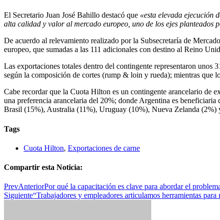
El Secretario Juan José Bahillo destacó que
«esta elevada ejecución 
alta calidad y valor al mercado europeo, uno de los ejes planteados 
De acuerdo al relevamiento realizado por la Subsecretaría de Mercad
europeo, que sumadas a las 111 adicionales con destino al Reino Unid
Las exportaciones totales dentro del contingente representaron unos 
según la composición de cortes (rump & loin y rueda); mientras que lo
Cabe recordar que la Cuota Hilton es un contingente arancelario de e
una preferencia arancelaria del 20%; donde Argentina es beneficiaria
Brasil (15%), Australia (11%), Uruguay (10%), Nueva Zelanda (2%) 
Tags
Cuota Hilton
,
Exportaciones de carne
Compartir esta Noticia:
Prev
Anterior
Por qué la capacitación es clave para abordar el problema
Siguiente
“Trabajadores y empleadores articulamos herramientas para m