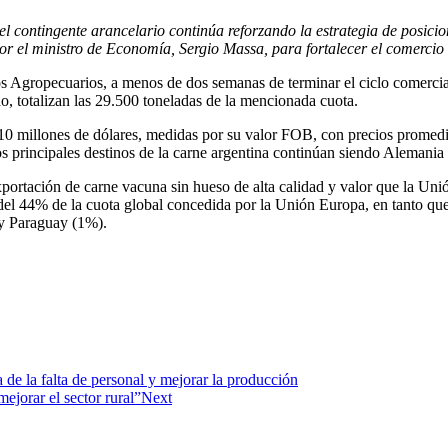
del contingente arancelario continúa reforzando la estrategia de posi
por el ministro de Economía, Sergio Massa, para fortalecer el comercio
os Agropecuarios, a menos de dos semanas de terminar el ciclo comerci
o, totalizan las 29.500 toneladas de la mencionada cuota.
310 millones de dólares, medidas por su valor FOB, con precios promedi
s principales destinos de la carne argentina continúan siendo Alemania 
xportación de carne vacuna sin hueso de alta calidad y valor que la Uni
 del 44% de la cuota global concedida por la Unión Europa, en tanto q
y Paraguay (1%).
 de la falta de personal y mejorar la producción
ejorar el sector rural”
Next