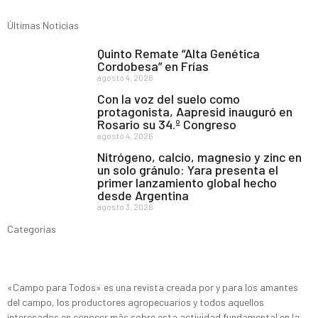
Últimas Noticias
Quinto Remate “Alta Genética
Cordobesa” en Frías
agosto 4, 2026
Con la voz del suelo como
protagonista, Aapresid inauguró en
Rosario su 34.º Congreso
agosto 4, 2026
Nitrógeno, calcio, magnesio y zinc en
un solo gránulo: Yara presenta el
primer lanzamiento global hecho
desde Argentina
agosto 3, 2026
Categorias
«Campo para Todos» es una revista creada por y para los amantes
del campo, los productores agropecuarios y todos aquellos
interesados en conocer más sobre esta actividad fundamental en la