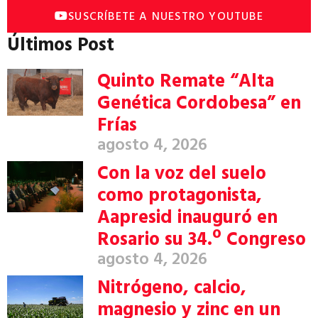
SUSCRÍBETE A NUESTRO YOUTUBE
Últimos Post
Quinto Remate “Alta
Genética Cordobesa” en
Frías
agosto 4, 2026
Con la voz del suelo
como protagonista,
Aapresid inauguró en
Rosario su 34.º Congreso
agosto 4, 2026
Nitrógeno, calcio,
magnesio y zinc en un