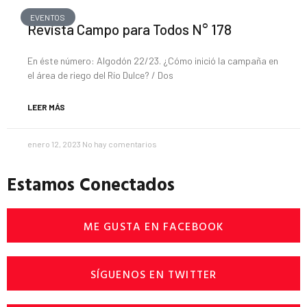
EVENTOS
Revista Campo para Todos N° 178
En éste número: Algodón 22/23. ¿Cómo inició la campaña en
el área de riego del Río Dulce? / Dos
LEER MÁS
enero 12, 2023
No hay comentarios
Estamos Conectados
ME GUSTA EN FACEBOOK
SÍGUENOS EN TWITTER