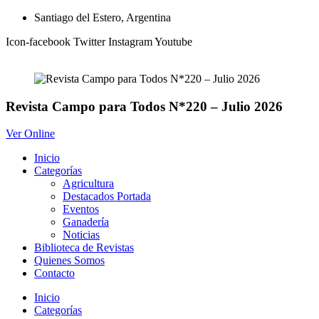
Ir
Santiago del Estero, Argentina
al
Icon-facebook
Twitter
Instagram
Youtube
contenido
Revista Campo para Todos N*220 – Julio 2026
Ver Online
Inicio
Categorías
Agricultura
Destacados Portada
Eventos
Ganadería
Noticias
Biblioteca de Revistas
Quienes Somos
Contacto
Inicio
Categorías