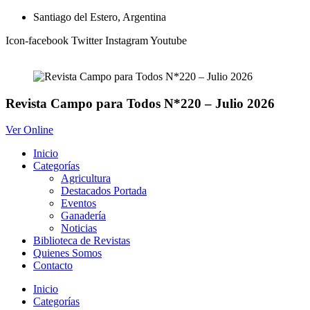
Ir
Santiago del Estero, Argentina
al
Icon-facebook
Twitter
Instagram
Youtube
contenido
Revista Campo para Todos N*220 – Julio 2026
Ver Online
Inicio
Categorías
Agricultura
Destacados Portada
Eventos
Ganadería
Noticias
Biblioteca de Revistas
Quienes Somos
Contacto
Inicio
Categorías