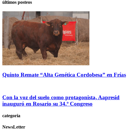
últimos posteos
Quinto Remate “Alta Genética Cordobesa” en Frías
Con la voz del suelo como protagonista, Aapresid
inauguró en Rosario su 34.º Congreso
categoria
NewsLetter