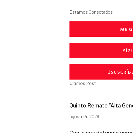
Estamos Conectados
ME G
SÍG
SUSCRÍB
Últimos Post
Quinto Remate “Alta Gen
agosto 4, 2026
Con la voz del suelo com