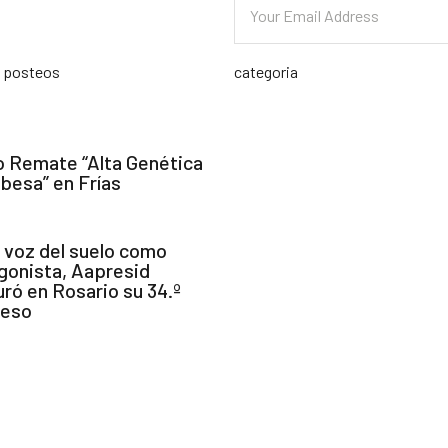
s posteos
categoria
o Remate “Alta Genética
besa” en Frías
a voz del suelo como
gonista, Aapresid
uró en Rosario su 34.º
reso