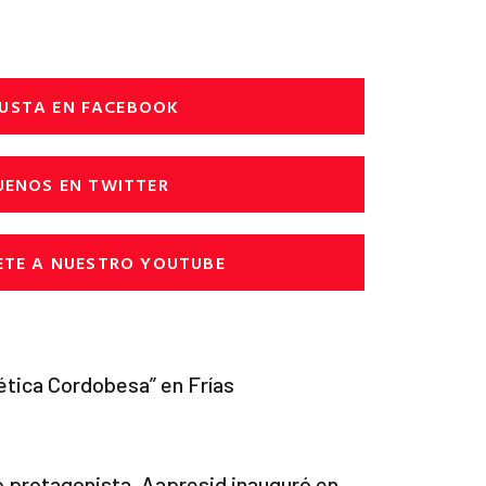
USTA EN FACEBOOK
UENOS EN TWITTER
ETE A NUESTRO YOUTUBE
ética Cordobesa” en Frías
o protagonista, Aapresid inauguró en