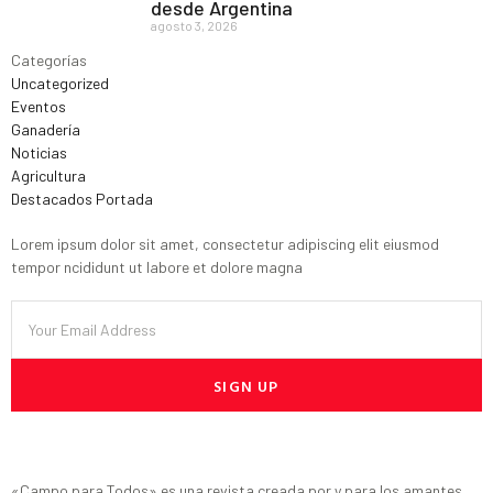
desde Argentina
agosto 3, 2026
Categorías
Uncategorized
Eventos
Ganadería
Noticias
Agricultura
Destacados Portada
Lorem ipsum dolor sit amet, consectetur adipiscing elit eiusmod
tempor ncididunt ut labore et dolore magna
SIGN UP
«Campo para Todos» es una revista creada por y para los amantes