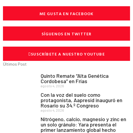
ME GUSTA EN FACEBOOK
SÍGUENOS EN TWITTER
SUSCRÍBETE A NUESTRO YOUTUBE
Últimos Post
Quinto Remate “Alta Genética
Cordobesa” en Frías
agosto 4, 2026
Con la voz del suelo como
protagonista, Aapresid inauguró en
Rosario su 34.º Congreso
agosto 4, 2026
Nitrógeno, calcio, magnesio y zinc en
un solo gránulo: Yara presenta el
primer lanzamiento global hecho