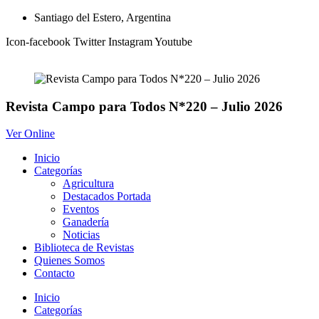
Ir
Santiago del Estero, Argentina
al
Icon-facebook
Twitter
Instagram
Youtube
contenido
Revista Campo para Todos N*220 – Julio 2026
Ver Online
Inicio
Categorías
Agricultura
Destacados Portada
Eventos
Ganadería
Noticias
Biblioteca de Revistas
Quienes Somos
Contacto
Inicio
Categorías