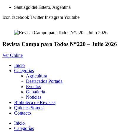
Ir
Santiago del Estero, Argentina
al
Icon-facebook
Twitter
Instagram
Youtube
contenido
Revista Campo para Todos N*220 – Julio 2026
Ver Online
Inicio
Categorías
Agricultura
Destacados Portada
Eventos
Ganadería
Noticias
Biblioteca de Revistas
Quienes Somos
Contacto
Inicio
Categorías