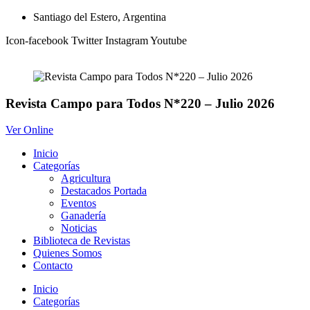
Ir
Santiago del Estero, Argentina
al
Icon-facebook
Twitter
Instagram
Youtube
contenido
Revista Campo para Todos N*220 – Julio 2026
Ver Online
Inicio
Categorías
Agricultura
Destacados Portada
Eventos
Ganadería
Noticias
Biblioteca de Revistas
Quienes Somos
Contacto
Inicio
Categorías