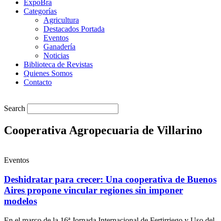
ExpoBra
Categorías
Agricultura
Destacados Portada
Eventos
Ganadería
Noticias
Biblioteca de Revistas
Quienes Somos
Contacto
Search
Cooperativa Agropecuaria de Villarino
Eventos
Deshidratar para crecer: Una cooperativa de Buenos
Aires propone vincular regiones sin imponer
modelos
En el marco de la 16ª Jornada Internacional de Fertirriego y Uso del