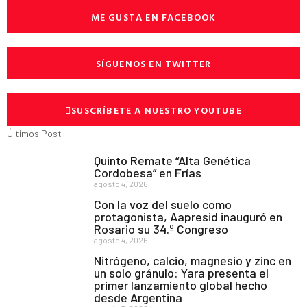
ME GUSTA EN FACEBOOK
SÍGUENOS EN TWITTER
SUSCRÍBETE A NUESTRO YOUTUBE
Últimos Post
Quinto Remate “Alta Genética
Cordobesa” en Frías
agosto 4, 2026
Con la voz del suelo como
protagonista, Aapresid inauguró en
Rosario su 34.º Congreso
agosto 4, 2026
Nitrógeno, calcio, magnesio y zinc en
un solo gránulo: Yara presenta el
primer lanzamiento global hecho
desde Argentina