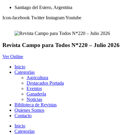
Ir
Santiago del Estero, Argentina
al
Icon-facebook
Twitter
Instagram
Youtube
contenido
Revista Campo para Todos N*220 – Julio 2026
Ver Online
Inicio
Categorías
Agricultura
Destacados Portada
Eventos
Ganadería
Noticias
Biblioteca de Revistas
Quienes Somos
Contacto
Inicio
Categorías