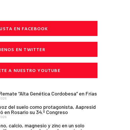
USTA EN FACEBOOK
UENOS EN TWITTER
ETE A NUESTRO YOUTUBE
 Remate “Alta Genética Cordobesa” en Frías
2026
voz del suelo como protagonista, Aapresid
ó en Rosario su 34.º Congreso
2026
no, calcio, magnesio y zinc en un solo