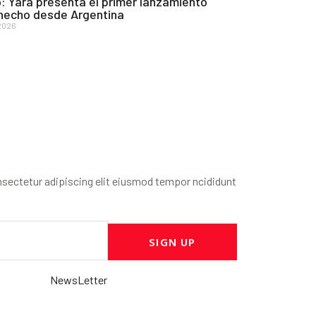
: Yara presenta el primer lanzamiento
 hecho desde Argentina
2026
sectetur adipiscing elit eiusmod tempor ncididunt
SIGN UP
NewsLetter