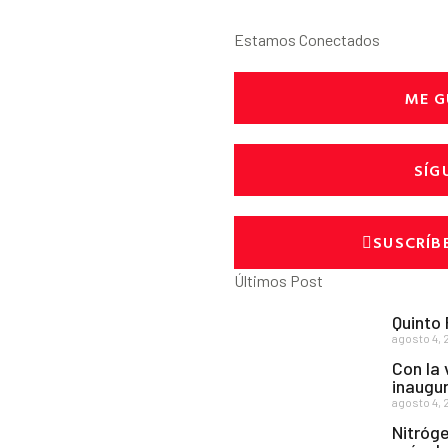
Estamos Conectados
ME G
SÍG
SUSCRÍB
Últimos Post
Quinto
agosto 4, 
Con la 
inaugur
agosto 4, 
Nitróge