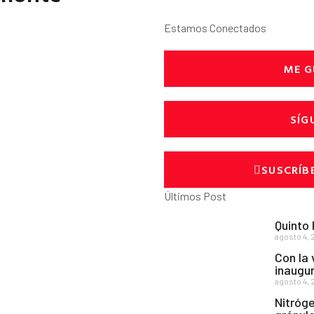
Estamos Conectados
ME G
SÍG
SUSCRÍB
Últimos Post
Quinto
agosto 4, 
Con la 
inaugur
agosto 4, 
Nitróge