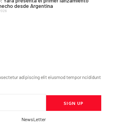
: Yara presenta el primer lanzamiento
 hecho desde Argentina
2026
sectetur adipiscing elit eiusmod tempor ncididunt
SIGN UP
NewsLetter