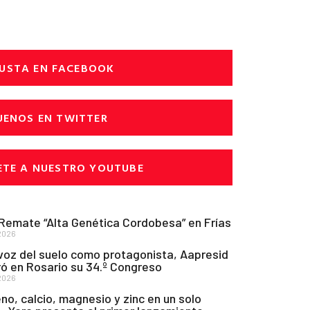
USTA EN FACEBOOK
UENOS EN TWITTER
ETE A NUESTRO YOUTUBE
 Remate “Alta Genética Cordobesa” en Frías
2026
voz del suelo como protagonista, Aapresid
ó en Rosario su 34.º Congreso
2026
no, calcio, magnesio y zinc en un solo