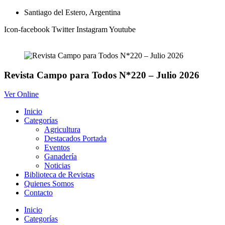
Ir
Santiago del Estero, Argentina
al
Icon-facebook
Twitter
Instagram
Youtube
contenido
Revista Campo para Todos N*220 – Julio 2026
Ver Online
Inicio
Categorías
Agricultura
Destacados Portada
Eventos
Ganadería
Noticias
Biblioteca de Revistas
Quienes Somos
Contacto
Inicio
Categorías