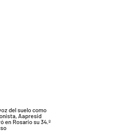
 voz del suelo como
onista, Aapresid
ó en Rosario su 34.º
eso