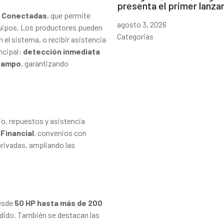
presenta el primer lanz
s Conectadas
, que permite
agosto 3, 2026
quipos. Los productores pueden
Categorias
 el sistema, o recibir asistencia
ncipal:
detección inmediata
 campo
, garantizando
o, repuestos y asistencia
Financial
, convenios con
privadas, ampliando las
desde
50 HP hasta más de 200
edido. También se destacan las