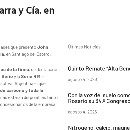
rra y Cía. en
Últimas Noticias
edades que presentó
John
ía.
en Santiago del Estero.
Quinto Remate “Alta Gen
as de la firma
, se destacaron
e Serie
y la
Serie R M
—
agosto 4, 2026
activa, Argentina—, que
 de carbono y toda la
Con la voz del suelo com
nas estarán disponibles tanto
Rosario su 34.º Congres
 concesionarios de la empresa.
agosto 4, 2026
Nitrógeno, calcio, magnes