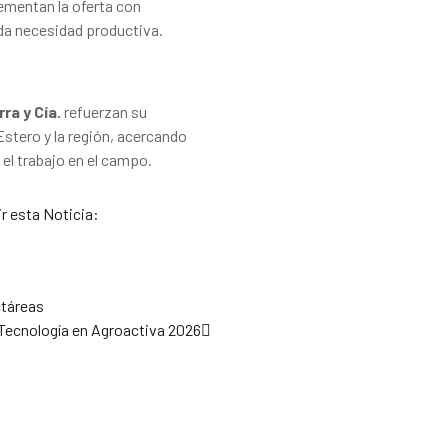
ementan la oferta con
ada necesidad productiva.
ra y Cía.
refuerzan su
stero y la región, acercando
 el trabajo en el campo.
r esta Noticia:
táreas
Tecnología en Agroactiva 2026