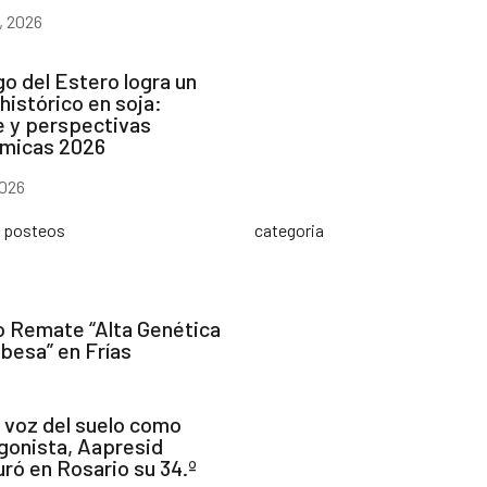
, 2026
o del Estero logra un
histórico en soja:
e y perspectivas
micas 2026
2026
s posteos
categoria
o Remate “Alta Genética
besa” en Frías
a voz del suelo como
gonista, Aapresid
uró en Rosario su 34.º