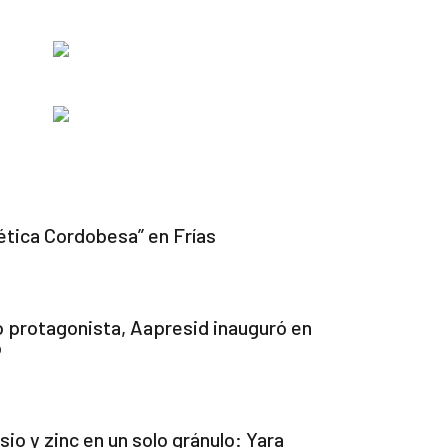
ética Cordobesa” en Frías
o protagonista, Aapresid inauguró en
o
io y zinc en un solo gránulo: Yara