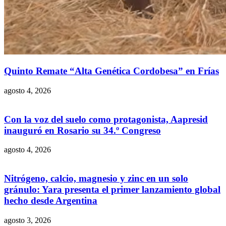
Quinto Remate “Alta Genética Cordobesa” en Frías
agosto 4, 2026
Con la voz del suelo como protagonista, Aapresid
inauguró en Rosario su 34.º Congreso
agosto 4, 2026
Nitrógeno, calcio, magnesio y zinc en un solo
gránulo: Yara presenta el primer lanzamiento global
hecho desde Argentina
agosto 3, 2026