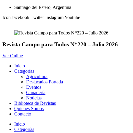
Ir
Santiago del Estero, Argentina
al
Icon-facebook
Twitter
Instagram
Youtube
contenido
Revista Campo para Todos N*220 – Julio 2026
Ver Online
Inicio
Categorías
Agricultura
Destacados Portada
Eventos
Ganadería
Noticias
Biblioteca de Revistas
Quienes Somos
Contacto
Inicio
Categorías