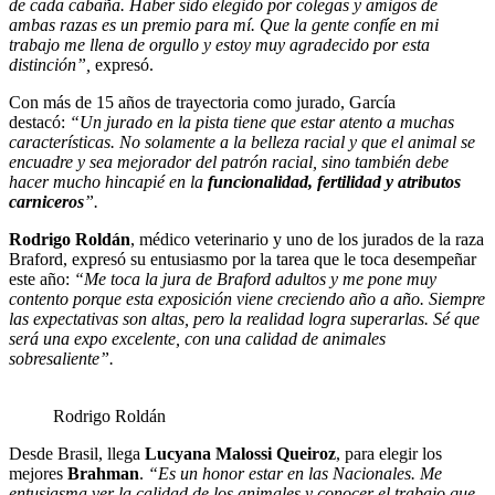
de cada cabaña. Haber sido elegido por colegas y amigos de
ambas razas es un premio para mí. Que la gente confíe en mi
trabajo me llena de orgullo y estoy muy agradecido por esta
distinción”,
expresó.
Con más de 15 años de trayectoria como jurado, García
destacó:
“Un jurado en la pista tiene que estar atento a muchas
características. No solamente a la belleza racial y que el animal se
encuadre y sea mejorador del patrón racial, sino también debe
hacer mucho hincapié en la
funcionalidad, fertilidad y atributos
carniceros
”.
Rodrigo Roldán
, médico veterinario y uno de los jurados de la raza
Braford, expresó su entusiasmo por la tarea que le toca desempeñar
este año:
“Me toca la jura de Braford adultos y me pone muy
contento porque esta exposición viene creciendo año a año. Siempre
las expectativas son altas, pero la realidad logra superarlas. Sé que
será una expo excelente, con una calidad de animales
sobresaliente”.
Rodrigo Roldán
Desde Brasil, llega
Lucyana Malossi Queiroz
, para elegir los
mejores
Brahman
.
“Es un honor estar en las Nacionales. Me
entusiasma ver la calidad de los animales y conocer el trabajo que