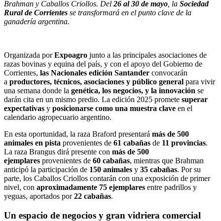
Brahman y Caballos Criollos. Del
26 al 30 de mayo
, la
Sociedad
Rural de Corrientes
se transformará en el punto clave de la
ganadería argentina.
Organizada por
Expoagro
junto a las principales asociaciones de
razas bovinas y equina del país, y con el apoyo del Gobierno de
Corrientes,
las Nacionales edición Santander
convocarán
a
productores, técnicos, asociaciones y público general
para vivir
una semana donde la
genética, los negocios, y la innovación
se
darán cita en un mismo predio. La edición 2025 promete
superar
expectativas
y
posicionarse como una muestra clave
en el
calendario agropecuario argentino.
En esta oportunidad, la raza Braford presentará
más de 500
animales en pista
provenientes de
61 cabañas
de
11 provincias
.
La raza Brangus dirá presente con
más de 500
ejemplares
provenientes de
60 cabañas
, mientras que Brahman
anticipó la participación de
150 animales
y
35 cabañas
. Por su
parte, los Caballos Criollos contarán con una exposición de primer
nivel, con
aproximadamente 75 ejemplares
entre padrillos y
yeguas, aportados por
22 cabañas
.
Un espacio de negocios y gran vidriera comercial