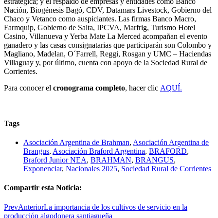
estratégica; y el respaldo de empresas y entidades como Banco
Nación, Biogénesis Bagó, CDV, Datamars Livestock, Gobierno del
Chaco y Vetanco como auspiciantes. Las firmas Banco Macro,
Farmquip, Gobierno de Salta, IPCVA, Marfrig, Turismo Hotel
Casino, Villanueva y Yerba Mate La Merced acompañan el evento
ganadero y las casas consignatarias que participarán son Colombo y
Magliano, Madelan, O´Farrell, Reggi, Rosgan y UMC – Haciendas
Villaguay y, por último, cuenta con apoyo de la Sociedad Rural de
Corrientes.
Para conocer el
cronograma completo
, hacer clic
AQUÍ.
Tags
Asociación Argentina de Brahman
,
Asociación Argentina de
Brangus
,
Asociación Braford Argentina
,
BRAFORD
,
Braford Junior NEA
,
BRAHMAN
,
BRANGUS
,
Exponenciar
,
Nacionales 2025
,
Sociedad Rural de Corrientes
Compartir esta Noticia:
Prev
Anterior
La importancia de los cultivos de servicio en la
producción algodonera santiagueña