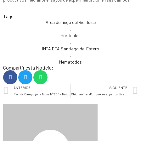
Tags
Área de riego del Río Dulce
,
Hortícolas
,
INTA EEA Santiago del Estero
,
Nematodos
Compartir esta Noticia:
ANTERIOR
SIGUIENTE
Revista Campo para Todos N° 200 – Noviembre 2024
Chicharrita: ¿Por qué los expertos dicen que la situación es diametralmente opuesta a la de hace un año, incluso en el NOA?