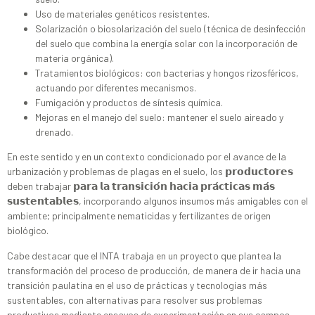
Uso de materiales genéticos resistentes.
Solarización o biosolarización del suelo (técnica de desinfección
del suelo que combina la energía solar con la incorporación de
materia orgánica).
Tratamientos biológicos: con bacterias y hongos rizosféricos,
actuando por diferentes mecanismos.
Fumigación y productos de síntesis química.
Mejoras en el manejo del suelo: mantener el suelo aireado y
drenado.
En este sentido y en un contexto condicionado por el avance de la
urbanización y problemas de plagas en el suelo, los 𝗽𝗿𝗼𝗱𝘂𝗰𝘁𝗼𝗿𝗲𝘀
deben trabajar 𝗽𝗮𝗿𝗮 𝗹𝗮 𝘁𝗿𝗮𝗻𝘀𝗶𝗰𝗶𝗼́𝗻 𝗵𝗮𝗰𝗶𝗮 𝗽𝗿𝗮́𝗰𝘁𝗶𝗰𝗮𝘀 𝗺𝗮́𝘀
𝘀𝘂𝘀𝘁𝗲𝗻𝘁𝗮𝗯𝗹𝗲𝘀, incorporando algunos insumos más amigables con el
ambiente; principalmente nematicidas y fertilizantes de origen
biológico.
Cabe destacar que el INTA trabaja en un proyecto que plantea la
transformación del proceso de producción, de manera de ir hacia una
transición paulatina en el uso de prácticas y tecnologías más
sustentables, con alternativas para resolver sus problemas
productivos mediante ensayos de experimentación en sus campos.