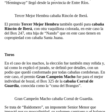
“Hemingway” llegó desde la provincia de Entre Ríos.
Tercer Mejor Hembra cabaña Rincón de Iberá.
El premio
Tercer Mejor Hembra
también quedó para
cabaña
Rincón de Iberá
, con otra vaquillona colorada, en este caso la
del Box 247, otra hija de “Nando” que en este caso tienen en
copropiedad con cabaña Santa Juana.
Toros
En el caso de los machos, la elección fue también muy reñida y,
tal como lo explicó el jurado, se definió por detalles, con un
podio que quedó conformado por todas cabañas cordobesas. En
este caso, el premio
Gran Campeón Macho
fue para el mejor
individual de bozal, el Box 325 de la
cabaña Corral de
Guardia
, conocida como la “cuna del Brangus”.
Gran Campeón Macho cabaña Corral de Guardia.
Se trata de “Baldomero”, un imponente Senior Menor que
impactó por su masculinidad, su volumen carnicero y el balance