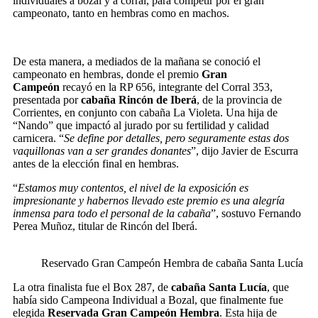
individuales a bozal y a corral, para competir por el gran
campeonato, tanto en hembras como en machos.
De esta manera, a mediados de la mañana se conoció el
campeonato en hembras, donde el premio
Gran
Campeón
recayó en la RP 656, integrante del Corral 353,
presentada por
cabaña Rincón de Iberá
, de la provincia de
Corrientes, en conjunto con cabaña La Violeta. Una hija de
“Nando” que impactó al jurado por su fertilidad y calidad
carnicera. “
Se define por detalles, pero seguramente estas dos
vaquillonas van a ser grandes donantes
”, dijo Javier de Escurra
antes de la elección final en hembras.
“
Estamos muy contentos, el nivel de la exposición es
impresionante y habernos llevado este premio es una alegría
inmensa para todo el personal de la cabaña
”, sostuvo Fernando
Perea Muñoz, titular de Rincón del Iberá.
Reservado Gran Campeón Hembra de cabaña Santa Lucía
La otra finalista fue el Box 287, de
cabaña Santa Lucía
, que
había sido Campeona Individual a Bozal, que finalmente fue
elegida
Reservada Gran Campeón Hembra
. Esta hija de