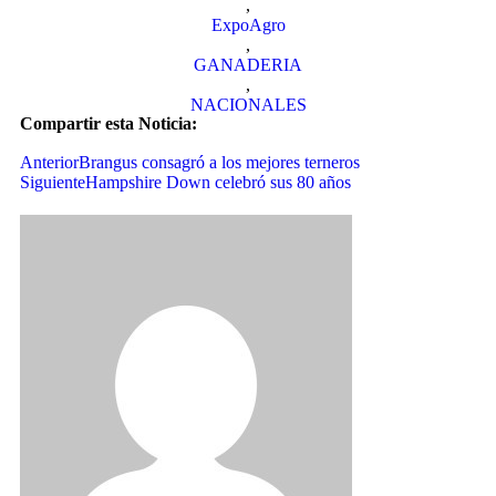
,
ExpoAgro
,
GANADERIA
,
NACIONALES
Compartir esta Noticia:
Anterior
Brangus consagró a los mejores terneros
Siguiente
Hampshire Down celebró sus 80 años