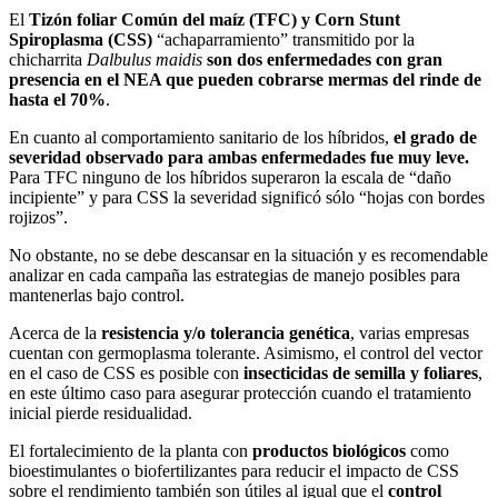
El
Tizón foliar Común del maíz (TFC) y Corn Stunt
Spiroplasma (CSS)
“achaparramiento” transmitido por la
chicharrita
Dalbulus maidis
son dos enfermedades con gran
presencia en el NEA que pueden cobrarse mermas del rinde de
hasta el 70%
.
En cuanto al comportamiento sanitario de los híbridos,
el grado de
severidad observado para ambas enfermedades fue muy leve.
Para TFC ninguno de los híbridos superaron la escala de “daño
incipiente” y para CSS la severidad significó sólo “hojas con bordes
rojizos”.
No obstante, no se debe descansar en la situación y es recomendable
analizar en cada campaña las estrategias de manejo posibles para
mantenerlas bajo control.
Acerca de la
resistencia y/o tolerancia genética
, varias empresas
cuentan con germoplasma tolerante. Asimismo, el control del vector
en el caso de CSS es posible con
insecticidas de semilla y foliares
,
en este último caso para asegurar protección cuando el tratamiento
inicial pierde residualidad.
El fortalecimiento de la planta con
productos biológicos
como
bioestimulantes o biofertilizantes para reducir el impacto de CSS
sobre el rendimiento también son útiles al igual que el
control