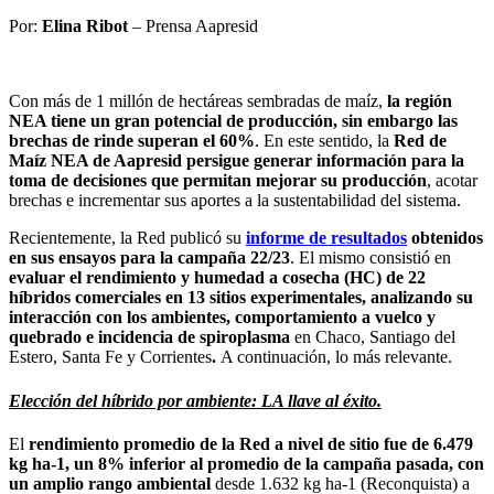
Por:
Elina Ribot
– Prensa Aapresid
Con más de 1 millón de hectáreas sembradas de maíz,
la región
NEA tiene un gran potencial de producción, sin embargo las
brechas de rinde superan el 60%
. En este sentido, la
Red de
Maíz NEA de Aapresid persigue generar información para la
toma de decisiones que permitan mejorar su producción
, acotar
brechas e incrementar sus aportes a la sustentabilidad del sistema.
Recientemente, la Red publicó su
informe de resultados
obtenidos
en sus ensayos para la campaña 22/23
. El mismo consistió en
evaluar el rendimiento y humedad a cosecha (HC) de 22
híbridos comerciales en 13 sitios experimentales, analizando su
interacción con los ambientes, comportamiento a vuelco y
quebrado e incidencia de spiroplasma
en Chaco, Santiago del
Estero, Santa Fe y Corrientes
.
A continuación, lo más relevante.
Elección del híbrido por ambiente: LA llave al éxito.
El
rendimiento promedio de la Red a nivel de sitio fue de 6.479
kg ha-1, un 8% inferior al promedio de la campaña pasada, con
un amplio rango ambiental
desde 1.632 kg ha-1 (Reconquista) a