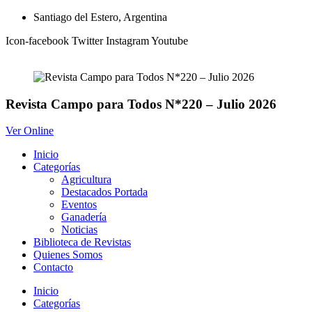
Ir
Santiago del Estero, Argentina
al
Icon-facebook
Twitter
Instagram
Youtube
contenido
Revista Campo para Todos N*220 – Julio 2026
Ver Online
Inicio
Categorías
Agricultura
Destacados Portada
Eventos
Ganadería
Noticias
Biblioteca de Revistas
Quienes Somos
Contacto
Inicio
Categorías