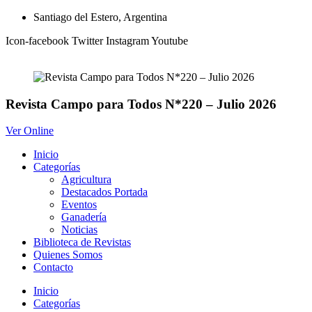
Ir
Santiago del Estero, Argentina
al
Icon-facebook
Twitter
Instagram
Youtube
contenido
Revista Campo para Todos N*220 – Julio 2026
Ver Online
Inicio
Categorías
Agricultura
Destacados Portada
Eventos
Ganadería
Noticias
Biblioteca de Revistas
Quienes Somos
Contacto
Inicio
Categorías