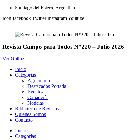
Ir
Santiago del Estero, Argentina
al
Icon-facebook
Twitter
Instagram
Youtube
contenido
Revista Campo para Todos N*220 – Julio 2026
Ver Online
Inicio
Categorías
Agricultura
Destacados Portada
Eventos
Ganadería
Noticias
Biblioteca de Revistas
Quienes Somos
Contacto
Inicio
Categorías