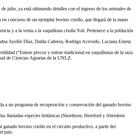
de julio, ya está ultimando detalles con el ingreso de los animales de
n en concurso de un ejemplar bovino criollo, que llegará de la mano
ia y a la venta a la vaquillona criolla Yoli. Pertenece a la población
riadna Ayelén Díaz, Dalila Cabrera, Rodrigo Acevedo, Luciana Erneta
ertilidad (“Entore precoz y entore tradicional en vaquillonas de la raza
ultad de Ciencias Agrarias de la UNLZ.
da a un programa de recuperación y conservación del ganado bovino
e las llamadas especies británicas (Shorthorn, Hereford y Aberdeen
anado bovino criollo en el circuito productivo, a partir del
l país.