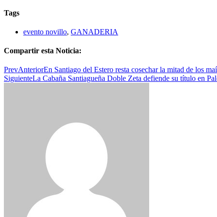
Tags
evento novillo
,
GANADERIA
Compartir esta Noticia:
Prev
Anterior
En Santiago del Estero resta cosechar la mitad de los ma
Siguiente
La Cabaña Santiagueña Doble Zeta defiende su título en Pa