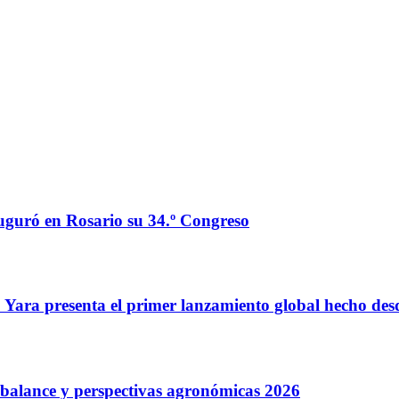
auguró en Rosario su 34.º Congreso
o: Yara presenta el primer lanzamiento global hecho de
: balance y perspectivas agronómicas 2026