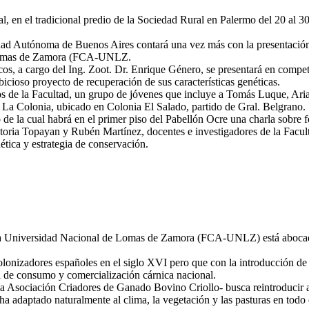
, en el tradicional predio de la Sociedad Rural en Palermo del 20 al 30 
Ciudad Autónoma de Buenos Aires contará una vez más con la presentació
e Lomas de Zamora (FCA-UNLZ.
, a cargo del Ing. Zoot. Dr. Enrique Género, se presentará en competenc
icioso proyecto de recuperación de sus características genéticas.
nos de la Facultad, un grupo de jóvenes que incluye a Tomás Luque, A
La Colonia, ubicado en Colonia El Salado, partido de Gral. Belgrano.
go de la cual habrá en el primer piso del Pabellón Ocre una charla sobre f
Victoria Topayan y Rubén Martínez, docentes e investigadores de la Fac
tica y estrategia de conservación.
e la Universidad Nacional de Lomas de Zamora (FCA-UNLZ) está aboca
 colonizadores españoles en el siglo XVI pero que con la introducción d
 de consumo y comercialización cárnica nacional.
 Asociación Criadores de Ganado Bovino Criollo- busca reintroducir al g
ha adaptado naturalmente al clima, la vegetación y las pasturas en todo e