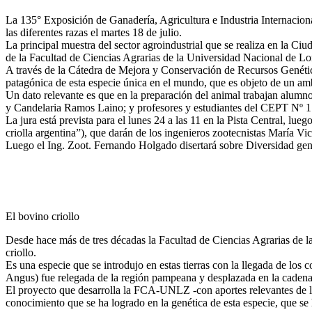
La 135° Exposición de Ganadería, Agricultura e Industria Internacional
las diferentes razas el martes 18 de julio.
La principal muestra del sector agroindustrial que se realiza en la 
de la Facultad de Ciencias Agrarias de la Universidad Nacional d
A través de la Cátedra de Mejora y Conservación de Recursos Genéticos
patagónica de esta especie única en el mundo, que es objeto de un amb
Un dato relevante es que en la preparación del animal trabajan alum
y Candelaria Ramos Laino; y profesores y estudiantes del CEPT Nº 1 
La jura está prevista para el lunes 24 a las 11 en la Pista Central, lue
criolla argentina”), que darán de los ingenieros zootecnistas María 
Luego el Ing. Zoot. Fernando Holgado disertará sobre Diversidad gené
El bovino criollo
Desde hace más de tres décadas la Facultad de Ciencias Agrarias d
criollo.
Es una especie que se introdujo en estas tierras con la llegada de los
Angus) fue relegada de la región pampeana y desplazada en la cadena
El proyecto que desarrolla la FCA-UNLZ -con aportes relevantes de la
conocimiento que se ha logrado en la genética de esta especie, que se 