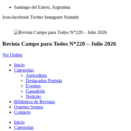
Ir
Santiago del Estero, Argentina
al
Icon-facebook
Twitter
Instagram
Youtube
contenido
Revista Campo para Todos N*220 – Julio 2026
Ver Online
Inicio
Categorías
Agricultura
Destacados Portada
Eventos
Ganadería
Noticias
Biblioteca de Revistas
Quienes Somos
Contacto
Inicio
Categorías