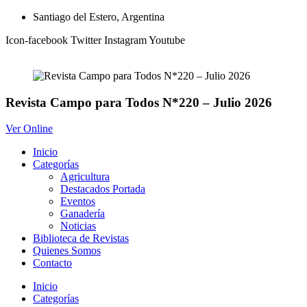
Ir
Santiago del Estero, Argentina
al
Icon-facebook
Twitter
Instagram
Youtube
contenido
Revista Campo para Todos N*220 – Julio 2026
Ver Online
Inicio
Categorías
Agricultura
Destacados Portada
Eventos
Ganadería
Noticias
Biblioteca de Revistas
Quienes Somos
Contacto
Inicio
Categorías