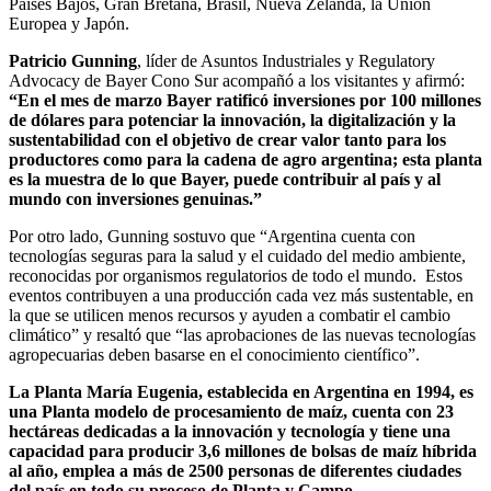
Países Bajos, Gran Bretaña, Brasil, Nueva Zelanda, la Unión
Europea y Japón.
Patricio Gunning
, líder de Asuntos Industriales y Regulatory
Advocacy de Bayer Cono Sur acompañó a los visitantes y afirmó:
“En el mes de marzo Bayer ratificó inversiones por 100 millones
de dólares para potenciar la innovación, la digitalización y la
sustentabilidad con el objetivo de crear valor tanto para los
productores como para la cadena de agro argentina; esta planta
es la muestra de lo que Bayer, puede contribuir al país y al
mundo con inversiones genuinas.”
Por otro lado, Gunning sostuvo que “Argentina cuenta con
tecnologías seguras para la salud y el cuidado del medio ambiente,
reconocidas por organismos regulatorios de todo el mundo. Estos
eventos contribuyen a una producción cada vez más sustentable, en
la que se utilicen menos recursos y ayuden a combatir el cambio
climático” y resaltó que “las aprobaciones de las nuevas tecnologías
agropecuarias deben basarse en el conocimiento científico”.
La Planta María Eugenia, establecida en Argentina en 1994, es
una Planta modelo de procesamiento de maíz, cuenta con 23
hectáreas dedicadas a la innovación y tecnología y tiene una
capacidad para producir 3,6 millones de bolsas de maíz híbrida
al año, emplea a más de 2500 personas de diferentes ciudades
del país en todo su proceso de Planta y Campo.