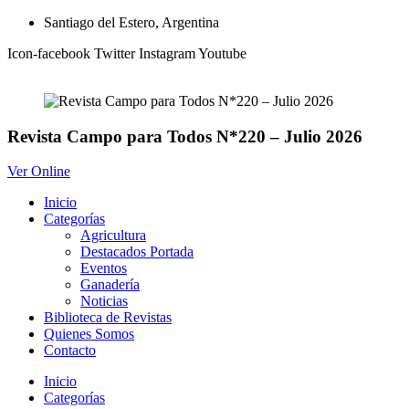
Ir
Santiago del Estero, Argentina
al
Icon-facebook
Twitter
Instagram
Youtube
contenido
Revista Campo para Todos N*220 – Julio 2026
Ver Online
Inicio
Categorías
Agricultura
Destacados Portada
Eventos
Ganadería
Noticias
Biblioteca de Revistas
Quienes Somos
Contacto
Inicio
Categorías