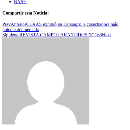
BASF
Compartir esta Noticia:
Prev
Anterior
CLAAS exhibió en Expoagro la cosechadora más
potente del mercado
Siguiente
REVISTA CAMPO PARA TODOS N° 168
Next