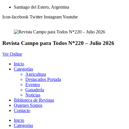
Ir
Santiago del Estero, Argentina
al
Icon-facebook
Twitter
Instagram
Youtube
contenido
Revista Campo para Todos N*220 – Julio 2026
Ver Online
Inicio
Categorías
Agricultura
Destacados Portada
Eventos
Ganadería
Noticias
Biblioteca de Revistas
Quienes Somos
Contacto
Inicio
Categorías