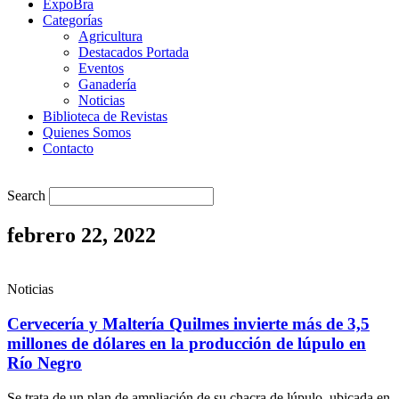
ExpoBra
Categorías
Agricultura
Destacados Portada
Eventos
Ganadería
Noticias
Biblioteca de Revistas
Quienes Somos
Contacto
Search
febrero 22, 2022
Noticias
Cervecería y Maltería Quilmes invierte más de 3,5
millones de dólares en la producción de lúpulo en
Río Negro
Se trata de un plan de ampliación de su chacra de lúpulo, ubicada en