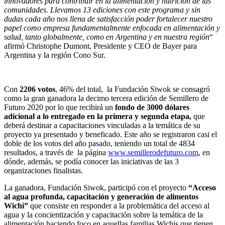
innovadores para contribuir en la alimentación y nutrición de las
comunidades. Llevamos 13 ediciones con este programa y sin
dudas cada año nos llena de satisfacción poder fortalecer nuestro
papel como empresa fundamentalmente enfocada en alimentación y
salud, tanto globalmente, como en Argentina y en nuestra región
“
afirmó Christophe Dumont, Presidente y CEO de Bayer para
Argentina y la región Cono Sur.
Con
2206 votos
, 46% del total, la Fundación Siwok se consagró
como la gran ganadora la decimo tercera edición de Semillero de
Futuro 2020 por lo que recibirá un
fondo de 3000 dólares
adicional a lo entregado en la primera y segunda etapa,
que
deberá destinar a capacitaciones vinculadas a la temática de su
proyecto ya presentado y beneficado. Este año se registraron casi el
doble de los votos del año pasado, teniendo un total de 4834
resultados, a través de la página
www.semillerodefuturo.com
, en
dónde, además, se podía conocer las iniciativas de las 3
organizaciones finalistas.
La ganadora, Fundación Siwok, participó con el proyecto
“Acceso
al agua profunda, capacitación y generación de alimentos
Wichi”
que consiste en responder a la problemática del acceso al
agua y la concientización y capacitación sobre la temática de la
alimentación haciendo foco en aquellas familias Wichis que tienen