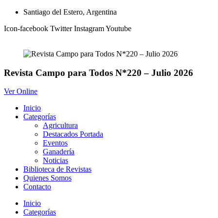
Ir
Santiago del Estero, Argentina
al
Icon-facebook
Twitter
Instagram
Youtube
contenido
Revista Campo para Todos N*220 – Julio 2026
Ver Online
Inicio
Categorías
Agricultura
Destacados Portada
Eventos
Ganadería
Noticias
Biblioteca de Revistas
Quienes Somos
Contacto
Inicio
Categorías