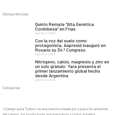
Últimas Noticias
Quinto Remate “Alta Genética
Cordobesa” en Frías
agosto 4, 2026
Con la voz del suelo como
protagonista, Aapresid inauguró en
Rosario su 34.º Congreso
agosto 4, 2026
Nitrógeno, calcio, magnesio y zinc en
un solo gránulo: Yara presenta el
primer lanzamiento global hecho
desde Argentina
agosto 3, 2026
Categorias
«Campo para Todos» es una revista creada por y para los amantes
del campo, los productores agropecuarios y todos aquellos