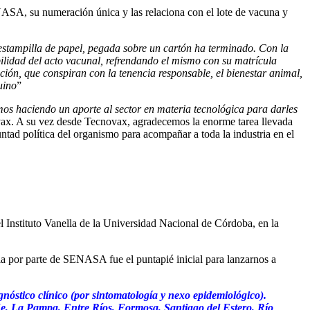
ENASA, su numeración única y las relaciona con el lote de vacuna y
estampilla de papel, pegada sobre un cartón ha terminado. Con la
bilidad del acto vacunal, refrendando el mismo con su matrícula
ción, que conspiran con la tenencia responsable, el bienestar animal,
uino
”
amos haciendo un aporte al sector en materia tecnológica para darles
ax. A su vez desde Tecnovax, agradecemos la enorme tarea llevada
tad política del organismo para acompañar a toda la industria en el
l Instituto Vanella de la Universidad Nacional de Córdoba, en la
ia por parte de SENASA fue el puntapié inicial para lanzarnos a
gnóstico clínico (por sintomatología y nexo epidemiológico).
 Fe, La Pampa, Entre Ríos, Formosa, Santiago del Estero, Río