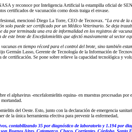
NASA y reconoce por Inteligencia Artificial la estampilla oficial de S
ntos certificados de vacunación como dosis traiga el envase.
 profesional, mencionó Diego La Torre, CEO de Tecnovax. “
La era de la 
ión
solo puede ser certificado por un Médico Veterinario. Se deja traza
se da por terminada una era de informalidad en los registros de vacuna
n de este brote de Encefalomielitis que afectó masivamente al sector eq
e vacunas en tiempo récord para el control del brote, sino también est
ijo Germán Lasso, Gerente de Tecnología de la Información de Tecnov
 certificación. Se pone sobre relieve la capacidad tecnológica y volun
re el alphavirus -encefalomielitis equina- en muestras procesadas por e
y mortandad.
litis del Oeste. Esto, junto con la declaración de emergencia sanitar
ner de la única herramienta efectiva para prevenir la enfermedad,
vos, contabilizando 35 por diagnóstico de laboratorio y 1.194 por dia
cha, son Buenos Aires, Catamarca, Chaco, Corrientes, Córdoba, Santa