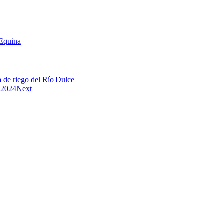
 Equina
a de riego del Río Dulce
 2024
Next