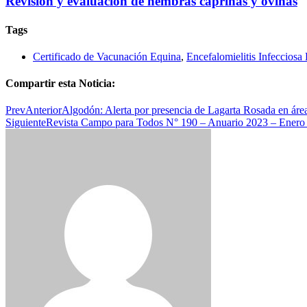
Revisión y evaluación de hembras caprinas y ovinas
Tags
Certificado de Vacunación Equina
,
Encefalomielitis Infecciosa
Compartir esta Noticia:
Prev
Anterior
Algodón: Alerta por presencia de Lagarta Rosada en áre
Siguiente
Revista Campo para Todos N° 190 – Anuario 2023 – Enero