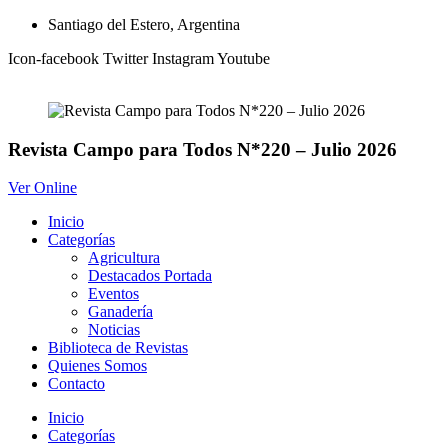
Ir
Santiago del Estero, Argentina
al
Icon-facebook
Twitter
Instagram
Youtube
contenido
Revista Campo para Todos N*220 – Julio 2026
Ver Online
Inicio
Categorías
Agricultura
Destacados Portada
Eventos
Ganadería
Noticias
Biblioteca de Revistas
Quienes Somos
Contacto
Inicio
Categorías