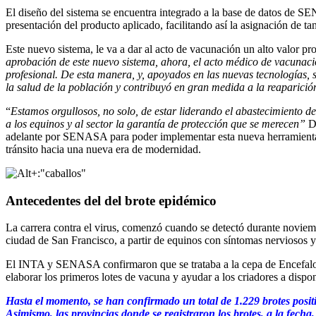
El diseño del sistema se encuentra integrado a la base de datos de SE
presentación del producto aplicado, facilitando así la asignación de ta
Este nuevo sistema, le va a dar al acto de vacunación un alto valor
aprobación de este nuevo sistema, ahora, el acto
médico de vacunac
profesional. De esta manera, y, apoyados en las nuevas tecnologías, 
la salud de la población y contribuyó en gran medida a la reaparició
“
Estamos orgullosos, no solo, de estar liderando el abastecimiento d
a los equinos y al sector la garantía de protección que se merecen”
D
adelante por SENASA para poder implementar esta nueva herramienta de
tránsito hacia una nueva era de modernidad.
Antecedentes del del brote epidémico
La carrera contra el virus, comenzó cuando se detectó durante noviemb
ciudad de San Francisco, a partir de equinos con síntomas nerviosos 
El INTA y SENASA confirmaron que se trataba a la cepa de Encefalomie
elaborar los primeros lotes de vacuna y ayudar a los criadores a dispo
Hasta el momento, se han confirmado un total de 1.229 brotes positi
Asimismo, las provincias donde se registraron los brotes, a la fe